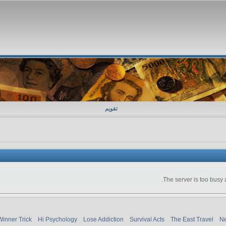
تقویم
The server is too busy 
Winner Trick
Hi Psychology
Lose Addiction
Survival Acts
The East Travel
Ne