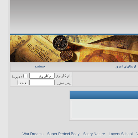
ارسالهاي امروز
جستجو
نام کاربری
ذخیره؟
رمز عبور
War Dreams
Super Perfect Body
Scary Nature
Lovers School