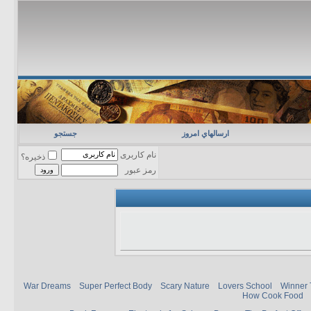
ارسالهاي امروز
جستجو
نام کاربری
ذخیره؟
رمز عبور
War Dreams
Super Perfect Body
Scary Nature
Lovers School
Winner 
How Cook Food