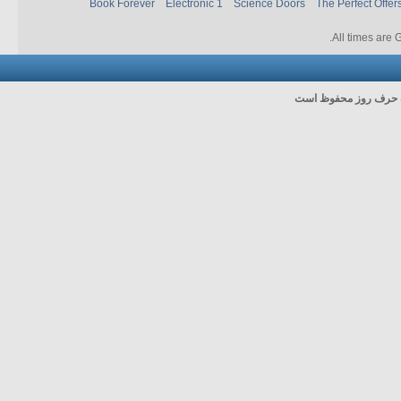
Book Forever
Electronic 1
Science Doors
The Perfect Offer
.
All times are